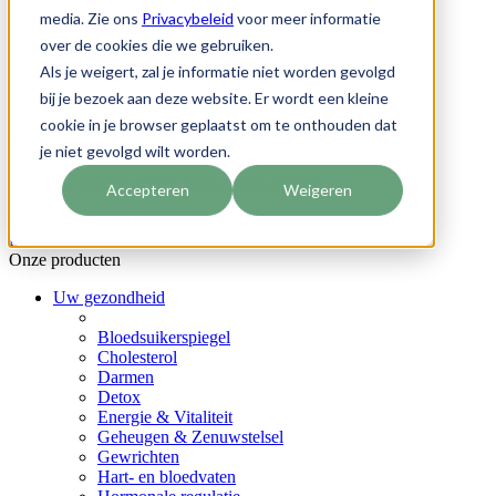
media. Zie ons
Privacybeleid
voor meer informatie
Inloggen
over de cookies die we gebruiken.
Klantenservice
Account
Als je weigert, zal je informatie niet worden gevolgd
NL
bij je bezoek aan deze website. Er wordt een kleine
FR
cookie in je browser geplaatst om te onthouden dat
Ga naar de inhoud
je niet gevolgd wilt worden.
Ga naar Nutriphyt voor professionelen
Accepteren
Weigeren
Toggle Nav
Menu
Onze producten
Uw gezondheid
Bloedsuikerspiegel
Cholesterol
Darmen
Detox
Energie & Vitaliteit
Geheugen & Zenuwstelsel
Gewrichten
Hart- en bloedvaten