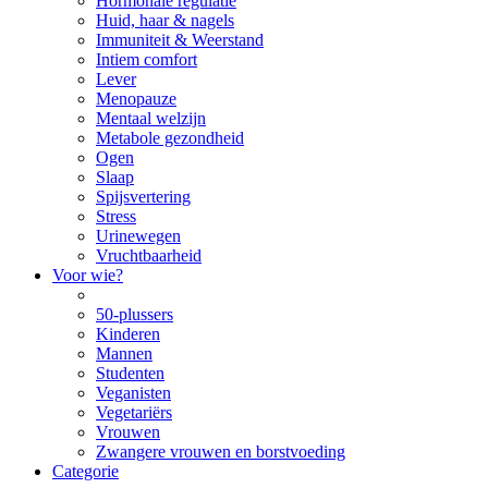
Hormonale regulatie
Huid, haar & nagels
Immuniteit & Weerstand
Intiem comfort
Lever
Menopauze
Mentaal welzijn
Metabole gezondheid
Ogen
Slaap
Spijsvertering
Stress
Urinewegen
Vruchtbaarheid
Voor wie?
50-plussers
Kinderen
Mannen
Studenten
Veganisten
Vegetariërs
Vrouwen
Zwangere vrouwen en borstvoeding
Categorie